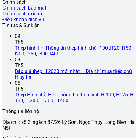
Chính sách
Chính sách bảo mật
Chính sách đổi trả
Điều khoản dịch vụ
Tin tức & Sự kiện
09
Th5
Thép hình I – Thông tin thép hình chữ I100 ,I120, I150,
Không
I200, I250, I300, I400
có
08
bình
Th5
luận
Báo giá thép H 2023 mới nhất – Địa chỉ mua thép chữ
ở
Không
H uy tín
Thép
có
05
hình
bình
Th5
I
luận
Thép Hình chữ H – Thông tin thép hình H 100, H125, H
ở
–
Không
150, H 200, H 300, H 400
Báo
Thông
có
Thông tin liên hệ
giá
tin
bình
thép
thép
luận
Địa chỉ : số 3, ngách 87/26 Lý Sơn, Ngọc Thụy, Long Biên, Hà
H
hình
ở
Nội
2023
chữ
Thép
mới
I100
Hình