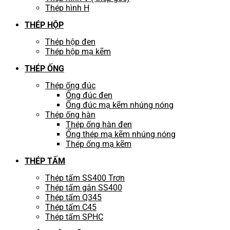
Thép hình H
THÉP HỘP
Thép hộp đen
Thép hộp mạ kẽm
THÉP ỐNG
Thép ống đúc
Ống đúc đen
Ống đúc mạ kẽm nhúng nóng
Thép ống hàn
Thép ống hàn đen
Ống thép mạ kẽm nhúng nóng
Thép ống mạ kẽm
THÉP TẤM
Thép tấm SS400 Trơn
Thép tấm gân SS400
Thép tấm Q345
Thép tấm C45
Thép tấm SPHC