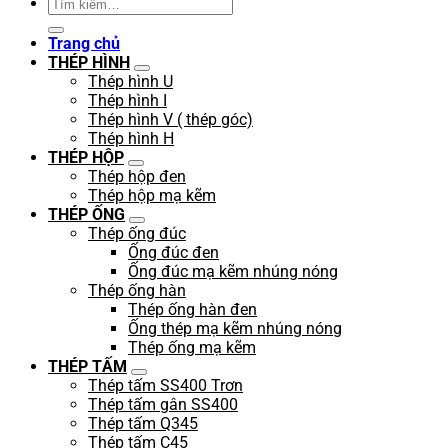
Tìm
kiếm:
Trang chủ
THÉP HÌNH
Thép hình U
Thép hình I
Thép hình V ( thép góc)
Thép hình H
THÉP HỘP
Thép hộp đen
Thép hộp mạ kẽm
THÉP ỐNG
Thép ống đúc
Ống đúc đen
Ống đúc mạ kẽm nhúng nóng
Thép ống hàn
Thép ống hàn đen
Ống thép mạ kẽm nhúng nóng
Thép ống mạ kẽm
THÉP TẤM
Thép tấm SS400 Trơn
Thép tấm gân SS400
Thép tấm Q345
Thép tấm C45