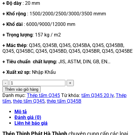
+ Độ dày
: 20 mm
+ Khổ rộng
: 1500/2000/2500/3000/3500 mmm
+ Khổ dài
: 6000/9000/12000 mm
+ Trọng lượng
: 157 kg / m2
+ Mác thép
: Q345, Q345B, Q345, Q345BA, Q345, Q345BB,
Q345, Q345BC, Q345, Q345BD, Q345, Q345BR, Q345, Q345BE
+ Tiêu chuẩn chất lượng:
JIS, ASTM, DIN, GB, EN…
+ Xuất xứ sp:
Nhập Khẩu
Thép
tấm
Thêm vào giỏ hàng
Q345/Q345B
Danh mục:
Thép tấm Q345
Từ khóa:
tấm Q345 20 ly
,
Thép
20
tấm
,
thép tấm Q345
,
thép tấm Q345B
ly
số
Mô tả
lượng
Đánh giá (0)
Liên hệ báo giá
Thép Thịnh Phát Hà Thành
chuyên cung cấp các loại