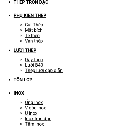
THÉP TRÒN ĐẶC
PHỤ KIỆN THÉP
Cút Thép
Mặt bích
Tê thép
Van thép
LƯỚI THÉP
Dây thép
Lưới B40
Thép lưới dập giãn
TÔN LỢP
INOX
Ống Inox
V góc inox
U Inox
Inox tròn đặc
Tấm Inox