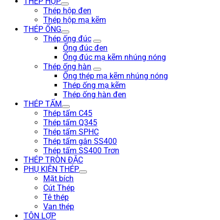
THÉP HỘP
Thép hộp đen
Thép hộp mạ kẽm
THÉP ỐNG
Thép ống đúc
Ống đúc đen
Ống đúc mạ kẽm nhúng nóng
Thép ống hàn
Ống thép mạ kẽm nhúng nóng
Thép ống mạ kẽm
Thép ống hàn đen
THÉP TẤM
Thép tấm C45
Thép tấm Q345
Thép tấm SPHC
Thép tấm gân SS400
Thép tấm SS400 Trơn
THÉP TRÒN ĐẶC
PHỤ KIỆN THÉP
Mặt bích
Cút Thép
Tê thép
Van thép
TÔN LỢP