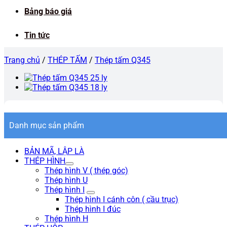
Bảng báo giá
Tin tức
Trang chủ
/
THÉP TẤM
/
Thép tấm Q345
Danh mục sản phẩm
BẢN MÃ, LẬP LÀ
THÉP HÌNH
Thép hình V ( thép góc)
Thép hình U
Thép hình I
Thép hình I cánh côn ( cầu trục)
Thép hình I đúc
Thép hình H