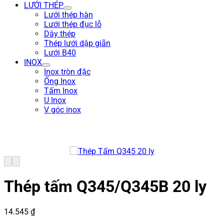
LƯỚI THÉP
Lưới thép hàn
Lưới thép đục lỗ
Dây thép
Thép lưới dập giãn
Lưới B40
INOX
Inox tròn đặc
Ống Inox
Tấm Inox
U Inox
V góc inox
Thép tấm Q345/Q345B 20 ly
14.545
₫