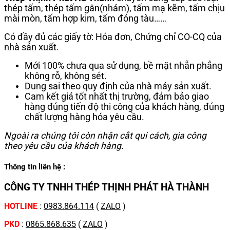
thép tấm, thép tấm gân(nhám), tấm mạ kẽm, tấm chịu
mài mòn, tấm hợp kim, tấm đóng tàu……
Có đầy đủ các giấy tờ: Hóa đơn, Chứng chỉ CO-CQ của
nhà sản xuất.
Mới 100% chưa qua sử dụng, bề mặt nhẵn phẳng
không rỗ, không sét.
Dung sai theo quy định của nhà máy sản xuất.
Cam kết giá tốt nhất thị trường, đảm bảo giao
hàng đúng tiến độ thi công của khách hàng, đúng
chất lượng hàng hóa yêu cầu.
Ngoài ra chúng tôi còn nhận cắt qui cách, gia công
theo yêu cầu của khách hàng.
Thông tin liên hệ :
CÔNG TY TNHH THÉP THỊNH PHÁT HÀ THÀNH
HOTLINE
:
0983.864.114
(
ZALO
)
PKD
:
0865.868.635
(
ZALO
)