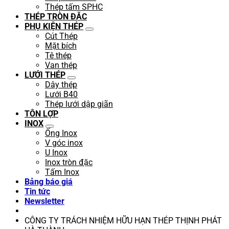
Thép tấm SPHC
THÉP TRÒN ĐẶC
PHỤ KIỆN THÉP
Cút Thép
Mặt bích
Tê thép
Van thép
LƯỚI THÉP
Dây thép
Lưới B40
Thép lưới dập giãn
TÔN LỢP
INOX
Ống Inox
V góc inox
U Inox
Inox tròn đặc
Tấm Inox
Bảng báo giá
Tin tức
Newsletter
CÔNG TY TRÁCH NHIỆM HỮU HẠN THÉP THỊNH PHÁT