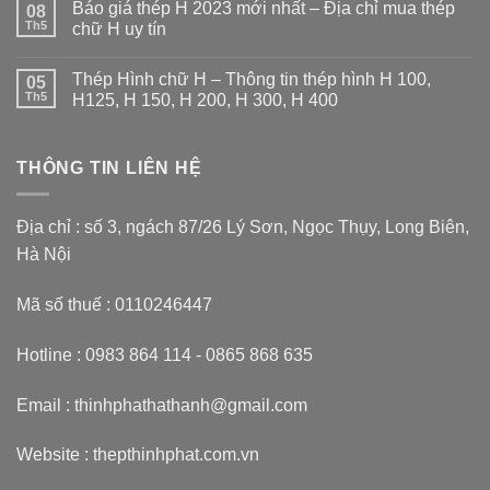
Báo giá thép H 2023 mới nhất – Địa chỉ mua thép
08
bình
luận
Th5
chữ H uy tín
ở
Thép
Không
hình
có
Thép Hình chữ H – Thông tin thép hình H 100,
I
05
bình
–
luận
Th5
H125, H 150, H 200, H 300, H 400
Thông
ở
tin
Báo
Không
thép
giá
có
hình
thép
bình
chữ
H
THÔNG TIN LIÊN HỆ
luận
I100
2023
ở
,I120,
mới
Thép
I150,
nhất
Hình
I200,
–
chữ
Địa chỉ : số 3, ngách 87/26 Lý Sơn, Ngọc Thụy, Long Biên,
I250,
Địa
H
I300,
chỉ
–
Hà Nội
I400
mua
Thông
thép
tin
chữ
thép
Mã số thuế : 0110246447
H
hình
uy
H
tín
100,
H125,
Hotline : 0983 864 114 - 0865 868 635
H
150,
H
Email : thinhphathathanh@gmail.com
200,
H
300,
H
Website :
thepthinhphat.com.vn
400