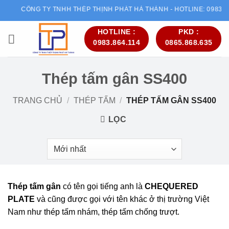
Bỏ
CÔNG TY TNHH THÉP THỊNH PHÁT HÀ THÀNH - HOTLINE: 09838641
qua
nội
HOTLINE :
PKD :
0983.864.114
0865.868.635
dung
Thép tấm gân SS400
TRANG CHỦ
/
THÉP TẤM
/
THÉP TẤM GÂN SS400
LỌC
Thép tấm gân
có tên gọi tiếng anh là
CHEQUERED
PLATE
và cũng được gọi với tên khác ở thị trường Việt
Nam như thép tấm nhám, thép tấm chống trượt.