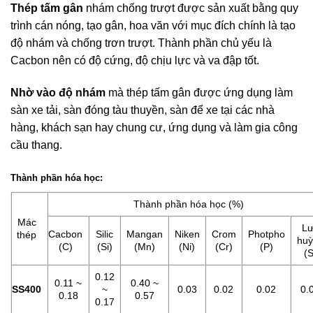
Thép tấm gân
nhám chống trượt được sản xuất bằng quy
trình cán nóng, tạo gân, hoa văn với mục đích chính là tạo
độ nhám và chống trơn trượt. Thành phần chủ yếu là
Cacbon nên có độ cứng, độ chịu lực và va đập tốt.
Nhờ vào độ nhám
mà thép tấm gân được ứng dụng làm
sàn xe tải, sàn đóng tàu thuyền, sàn để xe tại các nhà
hàng, khách sạn hay chung cư, ứng dụng và làm gia công
cầu thang.
Thành phần hóa học:
Thành phần hóa học (%)
Mác
L
Cacbon
Silic
Mangan
Niken
Crom
Photpho
thép
huỳ
(C)
(Si)
(Mn)
(Ni)
(Cr)
(P)
(S
0.12
0.11 ~
0.40 ~
SS400
~
0.03
0.02
0.02
0.
0.18
0.57
0.17