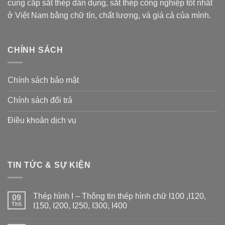
cung cấp sắt thép dân dụng, sắt thép công nghiệp tốt nhất
ở Việt Nam bằng chữ tín, chất lượng, và giá cả của mình.
CHÍNH SÁCH
Chính sách bảo mật
Chính sách đổi trả
Điều khoản dịch vụ
TIN TỨC & SỰ KIỆN
Thép hình I – Thông tin thép hình chữ I100 ,I120,
09
Th5
I150, I200, I250, I300, I400
Không
có