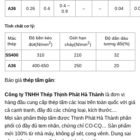
0.4 ~
A36
0.26
0.4
–
–
0.04
0.
0.9
Tính chất cơ lý:
Độ bền kéo
Giới hạn
Mác
Độ dãn dàu
2
2
thép
tương đối(%)
đứt(N/mm
)
chảy(N/mm
)
SS400
310
210
32
A36
400-650
250
20
Báo giá
thép tấm gân
:
Công ty TNHH Thép Thịnh Phát Hà Thành
là đơn vị
hàng đầu cung cấp thép tấm các loại trên toàn quốc với giá
cả cạnh tranh, đầy đủ các chủng loại, kích thước…
Mọi sản phẩm thép tấm được Thịnh Phát Hà Thành phân
phối có đầy đủ tem nhãn, chứng chỉ CO-CQ… Sản phẩm
mới 100% từ nhà máy, không gỉ sét, cong vênh. Dung sai