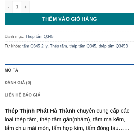
Thép tấm Q345/Q345B 2 ly số lượng
THÊM VÀO GIỎ HÀNG
Danh mục:
Thép tấm Q345
Từ khóa:
tấm Q345 2 ly
,
Thép tấm
,
thép tấm Q345
,
thép tấm Q345B
MÔ TẢ
ĐÁNH GIÁ (0)
LIÊN HỆ BÁO GIÁ
Thép Thịnh Phát Hà Thành
chuyên cung cấp các
loại thép tấm, thép tấm gân(nhám), tấm mạ kẽm,
tấm chịu mài mòn, tấm hợp kim, tấm đóng tàu……