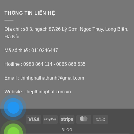
tin
Báo
Không
thép
giá
có
hình
thép
bình
chữ
H
THÔNG TIN LIÊN HỆ
luận
I100
2023
ở
,I120,
mới
Thép
I150,
nhất
Hình
I200,
–
chữ
Địa chỉ : số 3, ngách 87/26 Lý Sơn, Ngọc Thụy, Long Biên,
I250,
Địa
H
I300,
chỉ
–
Hà Nội
I400
mua
Thông
thép
tin
chữ
thép
Mã số thuế : 0110246447
H
hình
uy
H
tín
100,
H125,
Hotline : 0983 864 114 - 0865 868 635
H
150,
H
Email : thinhphathathanh@gmail.com
200,
H
300,
H
Website :
thepthinhphat.com.vn
400
Visa
PayPal
Stripe
MasterCard
Cash
On
BLOG
Delivery