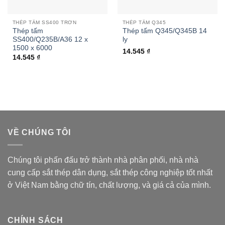
THÉP TẤM SS400 TRƠN
THÉP TẤM Q345
Thép tấm
Thép tấm Q345/Q345B 14
SS400/Q235B/A36 12 x
ly
1500 x 6000
14.545
₫
14.545
₫
VỀ CHÚNG TÔI
Chúng tôi phấn đấu trở thành nhà phân phối, nhà nhà
cung cấp sắt thép dân dụng, sắt thép công nghiệp tốt nhất
ở Việt Nam bằng chữ tín, chất lượng, và giá cả của mình.
CHÍNH SÁCH