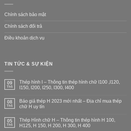
Chính sách bảo mật
Chính sách đổi trả
Điều khoản dịch vụ
TIN TỨC & SỰ KIỆN
Thép hình I – Thông tin thép hình chữ I100 ,I120,
09
Th5
I150, I200, I250, I300, I400
Không
có
Báo giá thép H 2023 mới nhất – Địa chỉ mua thép
08
bình
luận
Th5
chữ H uy tín
ở
Thép
Không
hình
có
Thép Hình chữ H – Thông tin thép hình H 100,
I
05
bình
–
luận
Th5
H125, H 150, H 200, H 300, H 400
Thông
ở