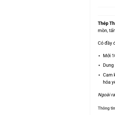
Thép Th
mòn, tấ
Có đầy đ
Mới 1
Dung 
Cam k
hóa y
Ngoài ra
Thông tin