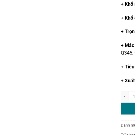
+ Khổ
+ Khổ
+ Trọn
+ Mác
Q345,
+ Tiêu
+ Xuất
Thép tấ
Danh m
Từ khóa