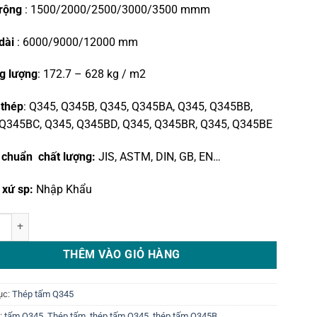
 rộng
: 1500/2000/2500/3000/3500 mmm
 dài
: 6000/9000/12000 mm
g lượng
: 172.7 – 628 kg / m2
 thép
: Q345, Q345B, Q345, Q345BA, Q345, Q345BB,
 Q345BC, Q345, Q345BD, Q345, Q345BR, Q345, Q345BE
 chuẩn chất lượng:
JIS, ASTM, DIN, GB, EN…
 xứ sp:
Nhập Khẩu
m Q345/Q345B 22 ly - 80 ly số lượng
THÊM VÀO GIỎ HÀNG
ục:
Thép tấm Q345
:
tấm Q345
,
Thép tấm
,
thép tấm Q345
,
thép tấm Q345B