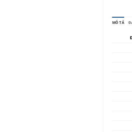
MÔ TẢ
Đ