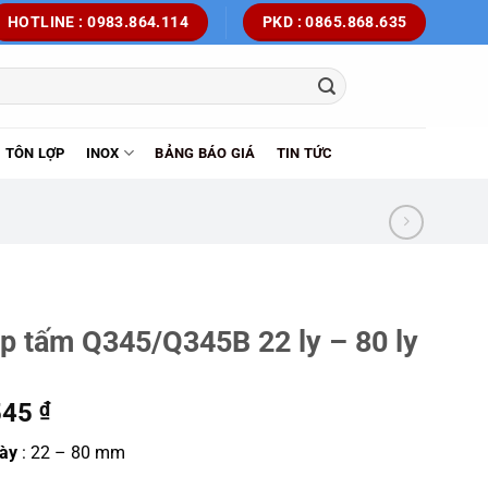
HOTLINE : 0983.864.114
PKD : 0865.868.635
TÔN LỢP
INOX
BẢNG BÁO GIÁ
TIN TỨC
p tấm Q345/Q345B 22 ly – 80 ly
545
₫
dày
: 22 – 80 mm