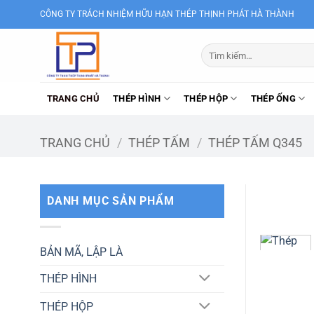
Bỏ
CÔNG TY TRÁCH NHIỆM HỮU HẠN THÉP THỊNH PHÁT HÀ THÀNH
qua
nội
Tìm
dung
kiếm:
TRANG CHỦ
THÉP HÌNH
THÉP HỘP
THÉP ỐNG
TRANG CHỦ
/
THÉP TẤM
/
THÉP TẤM Q345
DANH MỤC SẢN PHẨM
BẢN MÃ, LẬP LÀ
THÉP HÌNH
THÉP HỘP