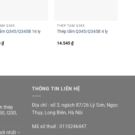
ẤM Q345
THÉP TẤM Q345
tấm Q345/Q345B 16 ly
Thép tấm Q345/Q345B 4 ly
5
₫
14.545
₫
THÔNG TIN LIÊN HỆ
Địa chỉ : số 3, ngách 87/26 Lý Sơn, Ngọc
n thép
Thụy, Long Biên, Hà Nội
50, I200,
Mã số thuế : 0110246447
mới nhất –