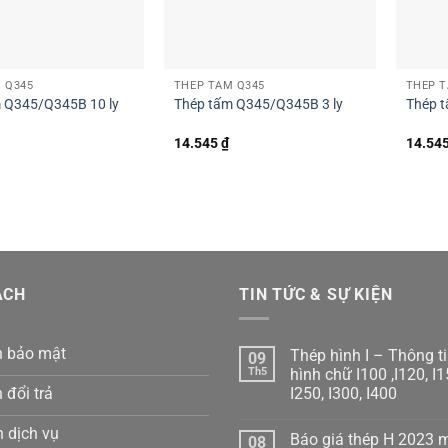
 Q345
THÉP TẤM Q345
THÉP T
 Q345/Q345B 10 ly
Thép tấm Q345/Q345B 3 ly
Thép 
14.545
₫
14.54
ÁCH
TIN TỨC & SỰ KIỆN
h bảo mật
Thép hình I – Thông ti
09
Th5
hình chữ I100 ,I120, I1
 đổi trả
I250, I300, I400
Không
có
 dịch vụ
Báo giá thép H 2023 
08
bình