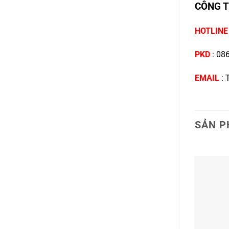
CÔNG T
HOTLIN
PKD
:
086
EMAIL
:
SẢN P