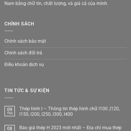
Nam bằng chữ tín, chất lượng, và giá cả của mình.
CHÍNH SÁCH
Chính sách bảo mật
Chính sách đổi trả
Điều khoản dịch vụ
TIN TỨC & SỰ KIỆN
Thép hình I – Thông tin thép hình chữ I100 ,I120,
09
Th5
I150, I200, I250, I300, I400
Không
có
Báo giá thép H 2023 mới nhất – Địa chỉ mua thép
08
bình