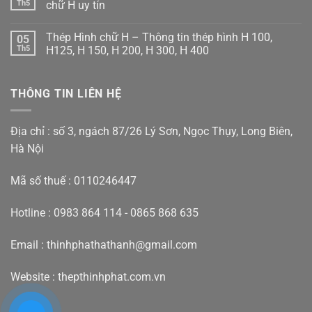
luận
Th5
chữ H uy tín
ở
Thép
Không
hình
có
Thép Hình chữ H – Thông tin thép hình H 100,
05
I
bình
–
luận
Th5
H125, H 150, H 200, H 300, H 400
Thông
ở
tin
Báo
Không
thép
giá
có
hình
thép
bình
THÔNG TIN LIÊN HỆ
chữ
H
luận
I100
2023
ở
,I120,
mới
Thép
I150,
nhất
Hình
I200,
–
chữ
Địa chỉ : số 3, ngách 87/26 Lý Sơn, Ngọc Thụy, Long Biên,
I250,
Địa
H
I300,
chỉ
–
Hà Nội
I400
mua
Thông
thép
tin
chữ
thép
Mã số thuế : 0110246447
H
hình
uy
H
tín
100,
H125,
Hotline : 0983 864 114 - 0865 868 635
H
150,
H
Email : thinhphathathanh@gmail.com
200,
H
300,
H
Website :
thepthinhphat.com.vn
400