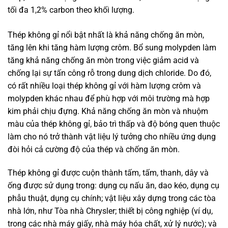
tối đa 1,2% carbon theo khối lượng.
Thép không gỉ nổi bật nhất là khả năng chống ăn mòn,
tăng lên khi tăng hàm lượng crôm. Bổ sung molypden làm
tăng khả năng chống ăn mòn trong việc giảm acid và
chống lại sự tấn công rỗ trong dung dịch chloride. Do đó,
có rất nhiều loại thép không gỉ với hàm lượng crôm và
molypden khác nhau để phù hợp với môi trường mà hợp
kim phải chịu đựng. Khả năng chống ăn mòn và nhuộm
màu của thép không gỉ, bảo trì thấp và độ bóng quen thuộc
làm cho nó trở thành vật liệu lý tưởng cho nhiều ứng dụng
đòi hỏi cả cường độ của thép và chống ăn mòn.
Thép không gỉ được cuộn thành tấm, tấm, thanh, dây và
ống được sử dụng trong: dụng cụ nấu ăn, dao kéo, dụng cụ
phẫu thuật, dụng cụ chính; vật liệu xây dựng trong các tòa
nhà lớn, như Tòa nhà Chrysler; thiết bị công nghiệp (ví dụ,
trong các nhà máy giấy, nhà máy hóa chất, xử lý nước); và