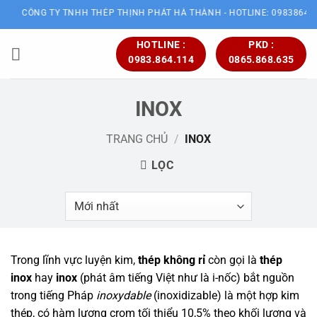
Bỏ
CÔNG TY TNHH THÉP THỊNH PHÁT HÀ THÀNH - HOTLINE: 0983864114
qua
nội
HOTLINE :
PKD :
0983.864.114
0865.868.635
dung
INOX
TRANG CHỦ
/
INOX
LỌC
Trong lĩnh vực
luyện kim
,
thép không rỉ
còn gọi là
thép
inox
hay
inox
(phát âm tiếng Việt như là i-nốc) bắt nguồn
trong tiếng Pháp
inoxydable
(inoxidizable) là một
hợp kim
thép
, có hàm lượng
crom
tối thiểu 10,5% theo khối lượng và