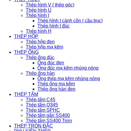
Thép hình V ( thép góc)
Thép hình U
Thép hình I
Thép hình I cánh côn ( cầu trục)
Thép hình I đúc
Thép hình H
THÉP HỘP
Thép hộp đen
Thép hộp mạ kẽm
THÉP ỐNG
Thép ống đúc
Ống đúc đen
Ống đúc mạ kẽm nhúng nóng
Thép ống hàn
Ống thép mạ kẽm nhúng nóng
Thép ống mạ kẽm
Thép ống hàn đen
THÉP TẤM
Thép tấm C45
Thép tấm Q345
Thép tấm SPHC
Thép tấm gân SS400
Thép tấm SS400 Trơn
THÉP TRÒN ĐẶC