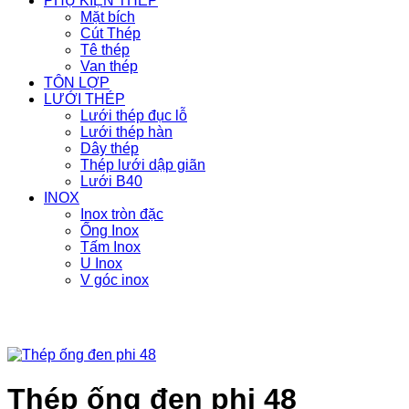
PHỤ KIỆN THÉP
Mặt bích
Cút Thép
Tê thép
Van thép
TÔN LỢP
LƯỚI THÉP
Lưới thép đục lỗ
Lưới thép hàn
Dây thép
Thép lưới dập giãn
Lưới B40
INOX
Inox tròn đặc
Ống Inox
Tấm Inox
U Inox
V góc inox
Thép ống đen phi 48