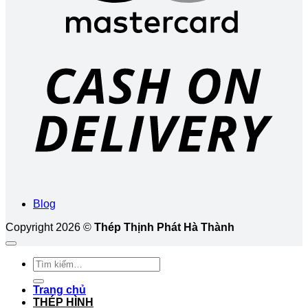
D
Blog
Copyright 2026 ©
Thép Thịnh Phát Hà Thành
Tìm
kiếm:
Trang chủ
THÉP HÌNH