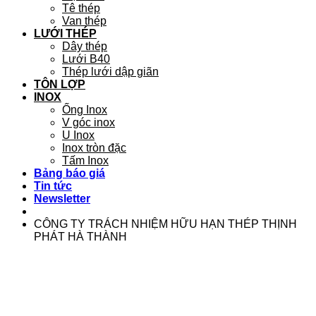
Tê thép
Van thép
LƯỚI THÉP
Dây thép
Lưới B40
Thép lưới dập giãn
TÔN LỢP
INOX
Ống Inox
V góc inox
U Inox
Inox tròn đặc
Tấm Inox
Bảng báo giá
Tin tức
Newsletter
CÔNG TY TRÁCH NHIỆM HỮU HẠN THÉP THỊNH
PHÁT HÀ THÀNH