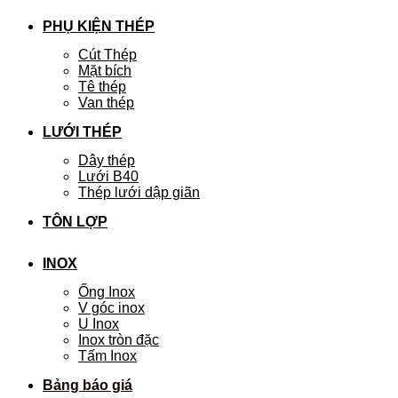
PHỤ KIỆN THÉP
Cút Thép
Mặt bích
Tê thép
Van thép
LƯỚI THÉP
Dây thép
Lưới B40
Thép lưới dập giãn
TÔN LỢP
INOX
Ống Inox
V góc inox
U Inox
Inox tròn đặc
Tấm Inox
Bảng báo giá