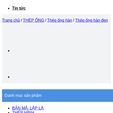
Tin tức
Trang chủ
/
THÉP ỐNG
/
Thép ống hàn
/
Thép ống hàn đen
Danh mục sản phẩm
BẢN MÃ, LẬP LÀ
THÉP HÌNH