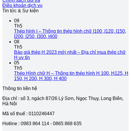
Chính sách đổi trả
Điều khoản dịch vụ
Tin tức & Sự kiện
09
Th5
Thép hình I – Thông tin thép hình chữ I100 ,I120, I150,
Không
I200, I250, I300, I400
có
08
bình
Th5
luận
Báo giá thép H 2023 mới nhất – Địa chỉ mua thép chữ
ở
Không
H uy tín
Thép
có
05
hình
bình
Th5
I
luận
Thép Hình chữ H – Thông tin thép hình H 100, H125, H
ở
–
Không
150, H 200, H 300, H 400
Báo
Thông
có
Thông tin liên hệ
giá
tin
bình
thép
thép
luận
Địa chỉ : số 3, ngách 87/26 Lý Sơn, Ngọc Thụy, Long Biên,
H
hình
ở
Hà Nội
2023
chữ
Thép
mới
I100
Hình
Mã số thuế : 0110246447
nhất
,I120,
chữ
–
I150,
H
Hotline : 0983 864 114 - 0865 868 635
Địa
I200,
–
chỉ
I250,
Thông