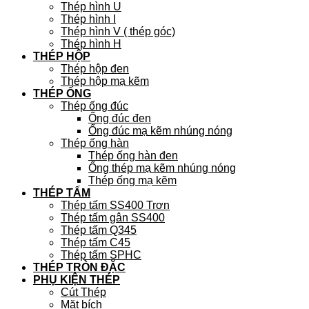
Thép hình U
Thép hình I
Thép hình V ( thép góc)
Thép hình H
THÉP HỘP
Thép hộp đen
Thép hộp mạ kẽm
THÉP ỐNG
Thép ống đúc
Ống đúc đen
Ống đúc mạ kẽm nhúng nóng
Thép ống hàn
Thép ống hàn đen
Ống thép mạ kẽm nhúng nóng
Thép ống mạ kẽm
THÉP TẤM
Thép tấm SS400 Trơn
Thép tấm gân SS400
Thép tấm Q345
Thép tấm C45
Thép tấm SPHC
THÉP TRÒN ĐẶC
PHỤ KIỆN THÉP
Cút Thép
Mặt bích