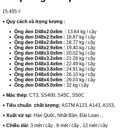
15.455
₫
+ Quy cách và trọng lượng :
Ống đen D48x2.0x6m :
13.64 kg / cây
Ống đen D48x2.5x6m :
16.87 kg / cây
Ống đen D48x2.8x6m :
18.77 kg / cây
Ống đen D48x2.9x6m :
19.40 kg / cây
Ống đen D48x3.0x6m :
20.02 kg / cây
Ống đen D48x3.2x6m :
21.26 kg / cây
Ống đen D48x3.4x6m :
22.49 kg / cây
Ống đen D48x3.8x6m :
24.91 kg / cây
Ống đen D48x4.0x6m :
26.10 kg / cây
Ống đen D48x4.5x6m :
29.03 kg / cây
Ống đen D48x5.0x6m :
32 kg / cây
+ Mác thép
: CT3, SS400, S45C, S50C
+ Tiêu chuẩn chất lượng:
ASTM A123, A143, A153,
+ Xuất xứ sp:
Hàn Quốc, Nhật Bản, Đài Loan…
+ Chiều dài:
3 mét / cây , 6 mét / cây , 12 mét / cây