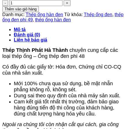
Thép
ống
Thêm vào giỏ hàng
đen
Danh mục:
Thép ống hàn đen
Từ khóa:
Thép ống đen
,
thép
phi
ống đen phi 49
,
thép ống hàn đen
48
số
Mô tả
lượng
Đánh giá (0)
Liên hệ báo giá
Thép Thịnh Phát Hà Thành
chuyên cung cấp các
loại thép ống – Ống thép đen phi 48
Có đầy đủ các giấy tờ: Hóa đơn, Chứng chỉ CO-CQ
của nhà sản xuất.
Mới 100% chưa qua sử dụng, bề mặt nhẵn
phẳng không rỗ, không sét.
Dung sai theo quy định của nhà máy sản xuất.
Cam kết giá tốt nhất thị trường, đảm bảo giao
hàng đúng tiến độ thi công của khách hàng,
đúng chất lượng hàng hóa yêu cầu.
Ngoài ra chúng tôi còn nhận cắt qui cách, gia công