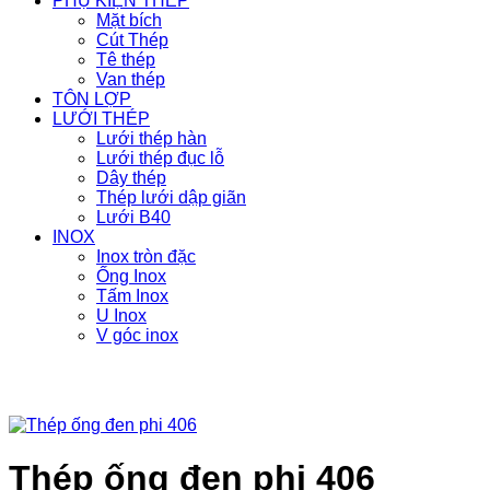
PHỤ KIỆN THÉP
Mặt bích
Cút Thép
Tê thép
Van thép
TÔN LỢP
LƯỚI THÉP
Lưới thép hàn
Lưới thép đục lỗ
Dây thép
Thép lưới dập giãn
Lưới B40
INOX
Inox tròn đặc
Ống Inox
Tấm Inox
U Inox
V góc inox
Thép ống đen phi 406