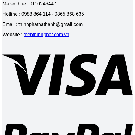
Mã số thuế : 0110246447
nhất
,I120,
chữ
–
I150,
H
Hotline : 0983 864 114 - 0865 868 635
Địa
I200,
–
chỉ
I250,
Thông
Email : thinhphathathanh@gmail.com
mua
I300,
tin
thép
I400
thép
Website :
thepthinhphat.com.vn
chữ
hình
H
H
V
uy
100,
tín
H125,
H
150,
H
200,
H
300,
H
400
P