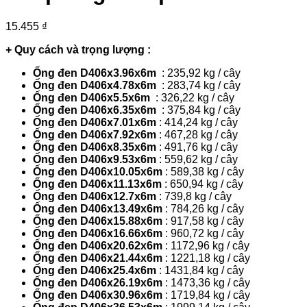
15.455
₫
+ Quy cách và trọng lượng :
Ống đen D406x3.96x6m
: 235,92 kg / cây
Ống đen D406x4.78x6m
: 283,74 kg / cây
Ống đen D406x5.5x6m
: 326,22 kg / cây
Ống đen D406x6.35x6m
: 375,84 kg / cây
Ống đen D406x7.01x6m
: 414,24 kg / cây
Ống đen D406x7.92x6m
: 467,28 kg / cây
Ống đen D406x8.35x6m
: 491,76 kg / cây
Ống đen D406x9.53x6m
: 559,62 kg / cây
Ống đen D406x10.05x6m
: 589,38 kg / cây
Ống đen D406x11.13x6m
: 650,94 kg / cây
Ống đen D406x12.7x6m
: 739,8 kg / cây
Ống đen D406x13.49x6m
: 784,26 kg / cây
Ống đen D406x15.88x6m
: 917,58 kg / cây
Ống đen D406x16.66x6m
: 960,72 kg / cây
Ống đen D406x20.62x6m
: 1172,96 kg / cây
Ống đen D406x21.44x6m
: 1221,18 kg / cây
Ống đen D406x25.4x6m
: 1431,84 kg / cây
Ống đen D406x26.19x6m
: 1473,36 kg / cây
Ống đen D406x30.96x6m
: 1719,84 kg / cây