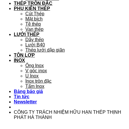
THÉP TRÒN ĐẶC
PHỤ KIỆN THÉP
Cút Thép
Mặt bích
Tê thép
Van thép
LƯỚI THÉP
Dây thép
Lưới B40
Thép lưới dập giãn
TÔN LỢP
INOX
Ống Inox
V góc inox
U Inox
Inox tròn đặc
Tấm Inox
Bảng báo giá
Tin tức
Newsletter
CÔNG TY TRÁCH NHIỆM HỮU HẠN THÉP THỊNH
PHÁT HÀ THÀNH