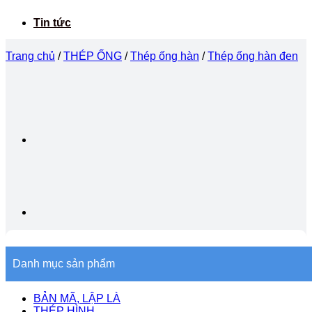
Tin tức
Trang chủ
/
THÉP ỐNG
/
Thép ống hàn
/
Thép ống hàn đen
Danh mục sản phẩm
BẢN MÃ, LẬP LÀ
THÉP HÌNH