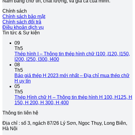
Nam bằng chữ tín, chất lượng, và giá cả của mình.
Chính sách
Chính sách bảo mật
Chính sách đổi trả
Điều khoản dịch vụ
Tin tức & Sự kiện
09
Th5
Thép hình I – Thông tin thép hình chữ I100 ,I120, I150,
Không
I200, I250, I300, I400
có
08
bình
Th5
luận
Báo giá thép H 2023 mới nhất – Địa chỉ mua thép chữ
ở
Không
H uy tín
Thép
có
05
hình
bình
Th5
I
luận
Thép Hình chữ H – Thông tin thép hình H 100, H125, H
ở
–
Không
150, H 200, H 300, H 400
Báo
Thông
có
Thông tin liên hệ
giá
tin
bình
thép
thép
luận
Địa chỉ : số 3, ngách 87/26 Lý Sơn, Ngọc Thụy, Long Biên,
H
hình
ở
Hà Nội
2023
chữ
Thép
mới
I100
Hình