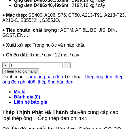
Ống đen D406x36,53x6m
: 1999,14 kg / cây
Ống đen D406x40,49x6m
: 2192,16 kg / cây
+ Mác thép
: SS400, A106, S76, CT50, A213-T91, A213-T23,
A210-C, S355J2H, S355JO,
+ Tiêu chuẩn chất lượng
: ASTM, API5L, BS, JIS, DIN,
GOST, EN…
+ Xuất xứ sp:
Trong nước và nhập khẩu
+ Chiều dài:
6 mét / cây , 12 mét / cây
Thép
ống
Thêm vào giỏ hàng
đen
Danh mục:
Thép ống hàn đen
Từ khóa:
Thép ống đen
,
thép
phi
ống đen phi 406
,
thép ống hàn đen
406
số
Mô tả
lượng
Đánh giá (0)
Liên hệ báo giá
Thép Thịnh Phát Hà Thành
chuyên cung cấp các
loại thép ống – Ống thép đen phi 141
Có đầy đủ các giấy tờ: Hóa đơn, Chứng chỉ CO-CQ