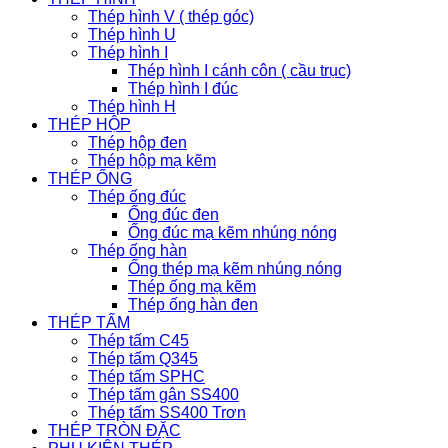
Thép hình V ( thép góc)
Thép hình U
Thép hình I
Thép hình I cánh côn ( cầu trục)
Thép hình I đúc
Thép hình H
THÉP HỘP
Thép hộp đen
Thép hộp mạ kẽm
THÉP ỐNG
Thép ống đúc
Ống đúc đen
Ống đúc mạ kẽm nhúng nóng
Thép ống hàn
Ống thép mạ kẽm nhúng nóng
Thép ống mạ kẽm
Thép ống hàn đen
THÉP TẤM
Thép tấm C45
Thép tấm Q345
Thép tấm SPHC
Thép tấm gân SS400
Thép tấm SS400 Trơn
THÉP TRÒN ĐẶC