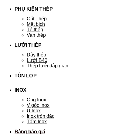
PHỤ KIỆN THÉP
Cút Thép
Mặt bích
Tê thép
Van thép
LƯỚI THÉP
Dây thép
Lưới B40
Thép lưới dập giãn
TÔN LỢP
INOX
Ống Inox
V góc inox
U Inox
Inox tròn đặc
Tấm Inox
Bảng báo giá