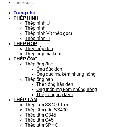
Tìm
kiếm:
Trang chủ
THÉP HÌNH
Thép hình U
Thép hình I
Thép hình V ( thép góc)
Thép hình H
THÉP HỘP
Thép hộp đen
Thép hộp mạ kẽm
THÉP ỐNG
Thép ống đúc
Ống đúc đen
Ống đúc mạ kẽm nhúng nóng
Thép ống hàn
Thép ống hàn đen
Ống thép mạ kẽm nhúng nóng
Thép ống mạ kẽm
THÉP TẤM
Thép tấm SS400 Trơn
Thép tấm gân SS400
Thép tấm Q345
Thép tấm C45
Thép tấm SPHC