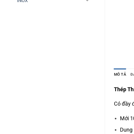
INOX
MÔ TẢ
Đ
Thép Th
Có đầy đ
Mới 1
Dung 