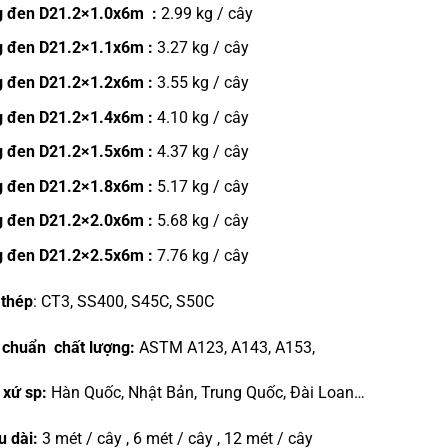
 đen D21.2×1.0x6m :
2.99 kg / cây
 đen D21.2×1.1x6m :
3.27 kg / cây
 đen D21.2×1.2x6m :
3.55 kg / cây
 đen D21.2×1.4x6m :
4.10 kg / cây
 đen D21.2×1.5x6m :
4.37 kg / cây
 đen D21.2×1.8x6m :
5.17 kg / cây
 đen D21.2×2.0x6m :
5.68 kg / cây
 đen D21.2×2.5x6m :
7.76 kg / cây
 thép
: CT3, SS400, S45C, S50C
 chuẩn chất lượng:
ASTM A123, A143, A153,
 xứ sp:
Hàn Quốc, Nhật Bản, Trung Quốc, Đài Loan…
u dài:
3 mét / cây , 6 mét / cây , 12 mét / cây