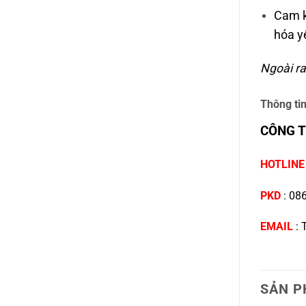
Cam k
hóa y
Ngoài ra
Thông tin
CÔNG T
HOTLIN
PKD
:
086
EMAIL
:
SẢN P