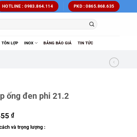
HOTLINE : 0983.864.114
PKD : 0865.868.635
TÔN LỢP
INOX
BẢNG BÁO GIÁ
TIN TỨC
p ống đen phi 21.2
455
₫
cách và trọng lượng :