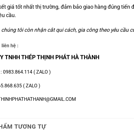
ết giá tốt nhất thị trường, đảm bảo giao hàng đúng tiến
êu cầu.
 chúng tôi còn nhận cắt qui cách, gia công theo yêu cầu 
 liên hệ :
Y TNHH THÉP THỊNH PHÁT HÀ THÀNH
E
:
0983.864.114
(
ZALO
)
5.868.635
(
ZALO
)
 THINHPHATHATHANH@GMAIL.COM
HẨM TƯƠNG TỰ