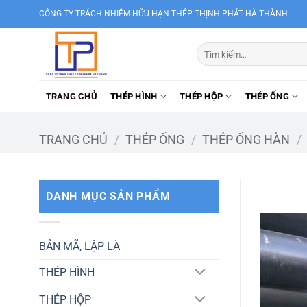
Bỏ
CÔNG TY TRÁCH NHIỆM HỮU HẠN THÉP THỊNH PHÁT HÀ THÀNH
qua
nội
Tìm
dung
kiếm:
TRANG CHỦ
THÉP HÌNH
THÉP HỘP
THÉP ỐNG
TRANG CHỦ
/
THÉP ỐNG
/
THÉP ỐNG HÀN
/
DANH MỤC SẢN PHẨM
BẢN MÃ, LẬP LÀ
THÉP HÌNH
THÉP HỘP