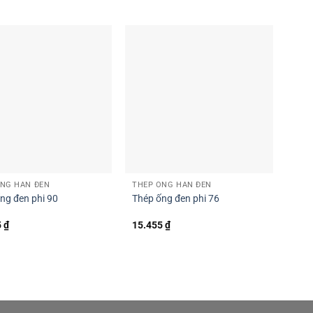
ỐNG HÀN ĐEN
THÉP ỐNG HÀN ĐEN
ng đen phi 90
Thép ống đen phi 76
5
₫
15.455
₫