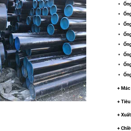
Ống
Ống
Ống
Ống
Ống
Ống
Ống
Ống
+ Mác
+ Tiêu
+ Xuất
+ Chiề