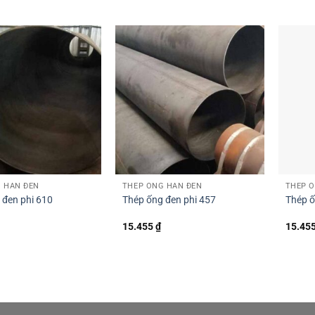
 HÀN ĐEN
THÉP ỐNG HÀN ĐEN
THÉP 
 đen phi 610
Thép ống đen phi 457
Thép ố
15.455
₫
15.45