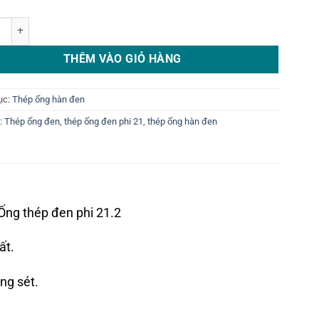
g đen phi 21.2 số lượng
THÊM VÀO GIỎ HÀNG
ục:
Thép ống hàn đen
:
Thép ống đen
,
thép ống đen phi 21
,
thép ống hàn đen
Ống thép đen phi 21.2
ất.
ng sét.