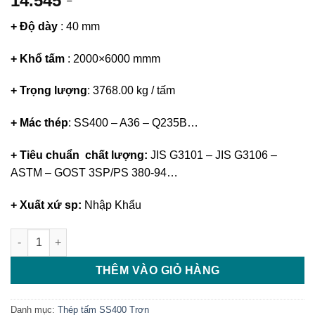
14.545
+ Độ dày
: 40 mm
+ Khổ tấm
: 2000×6000 mmm
+ Trọng lượng
: 3768.00 kg / tấm
+ Mác thép
: SS400 – A36 – Q235B…
+ Tiêu chuẩn chất lượng:
JIS G3101 – JIS G3106 –
ASTM – GOST 3SP/PS 380-94…
+ Xuất xứ sp:
Nhập Khẩu
Thép tấm SS400/Q235B/A36 40 x 2000 x 6000 số lượng
THÊM VÀO GIỎ HÀNG
Danh mục:
Thép tấm SS400 Trơn