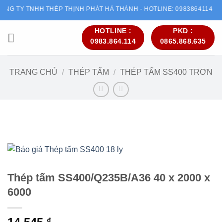
Bỏ
G TY TNHH THÉP THỊNH PHÁT HÀ THÀNH - HOTLINE: 0983864114
qua
nội
HOTLINE :
PKD :
0983.864.114
0865.868.635
dung
TRANG CHỦ
/
THÉP TẤM
/
THÉP TẤM SS400 TRƠN
Thép tấm SS400/Q235B/A36 40 x 2000 x
6000
₫