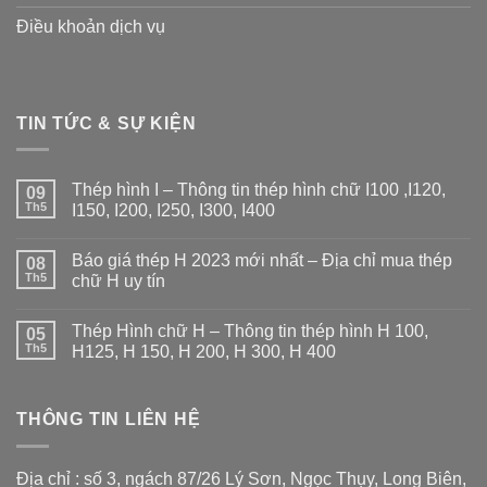
Điều khoản dịch vụ
TIN TỨC & SỰ KIỆN
Thép hình I – Thông tin thép hình chữ I100 ,I120,
09
Th5
I150, I200, I250, I300, I400
Không
có
Báo giá thép H 2023 mới nhất – Địa chỉ mua thép
08
bình
luận
Th5
chữ H uy tín
ở
Thép
Không
hình
có
Thép Hình chữ H – Thông tin thép hình H 100,
I
05
bình
–
luận
Th5
H125, H 150, H 200, H 300, H 400
Thông
ở
tin
Báo
Không
thép
giá
có
hình
thép
bình
chữ
H
THÔNG TIN LIÊN HỆ
luận
I100
2023
ở
,I120,
mới
Thép
I150,
nhất
Hình
I200,
–
chữ
Địa chỉ : số 3, ngách 87/26 Lý Sơn, Ngọc Thụy, Long Biên,
I250,
Địa
H