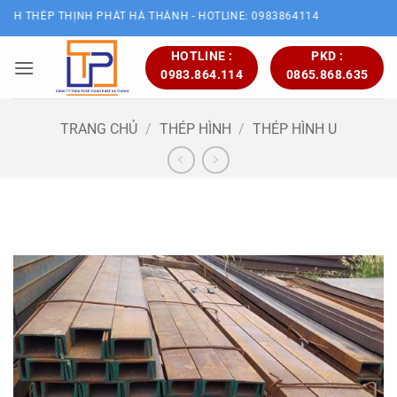
Bỏ
THỊNH PHÁT HÀ THÀNH - HOTLINE: 0983864114
qua
nội
HOTLINE :
PKD :
0983.864.114
0865.868.635
dung
TRANG CHỦ
/
THÉP HÌNH
/
THÉP HÌNH U