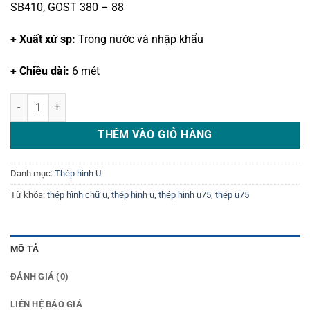
SB410, GOST 380 – 88
+ Xuất xứ sp:
Trong nước và nhập khẩu
+ Chiều dài:
6 mét
Thép hình U 75 số lượng
THÊM VÀO GIỎ HÀNG
Danh mục:
Thép hình U
Từ khóa:
thép hình chữ u
,
thép hình u
,
thép hình u75
,
thép u75
MÔ TẢ
ĐÁNH GIÁ (0)
LIÊN HỆ BÁO GIÁ