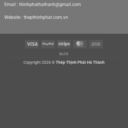
H
Email : thinhphathathanh@gmail.com
200,
H
300,
H
Website :
thepthinhphat.com.vn
400
Visa
PayPal
Stripe
MasterCard
Cash
On
BLOG
Delivery
Copyright 2026 ©
Thép Thịnh Phát Hà Thành