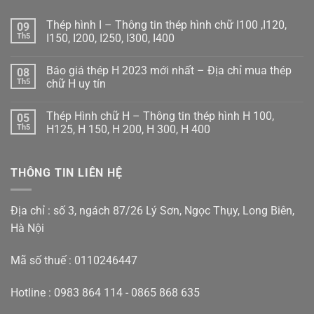
Thép hình I – Thông tin thép hình chữ I100 ,I120,
09
Th5
I150, I200, I250, I300, I400
Không
có
Báo giá thép H 2023 mới nhất – Địa chỉ mua thép
08
bình
luận
Th5
chữ H uy tín
ở
Thép
Không
hình
có
Thép Hình chữ H – Thông tin thép hình H 100,
05
I
bình
–
luận
Th5
H125, H 150, H 200, H 300, H 400
Thông
ở
tin
Báo
Không
thép
giá
có
hình
thép
bình
THÔNG TIN LIÊN HỆ
chữ
H
luận
I100
2023
ở
,I120,
mới
Thép
I150,
nhất
Hình
I200,
–
chữ
Địa chỉ : số 3, ngách 87/26 Lý Sơn, Ngọc Thụy, Long Biên,
I250,
Địa
H
I300,
chỉ
–
Hà Nội
I400
mua
Thông
thép
tin
chữ
thép
Mã số thuế : 0110246447
H
hình
uy
H
tín
100,
H125,
Hotline : 0983 864 114 - 0865 868 635
H
150,