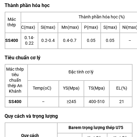
Thành phần hóa học
Thành phần hóa học (%)
Mác
thép
C(max)
Si(max)
Mn(max)
P(max)
S(max)
Ni(max
0.14-
SS400
0.2-0.4
0.4-0.7
0.05
0.05
–
0.22
Tiêu chuẩn cơ lý
Mác thép
Đặc tính cơ lý
tiêu
chuẩn
thép An
Temp(oC)
YS(Mpa)
TS(Mpa)
EL(%)
Khánh
SS400
–
≥245
400-510
21
Quy cách và trọng lượng
Barem trọng lượng thép U75
Quy cách