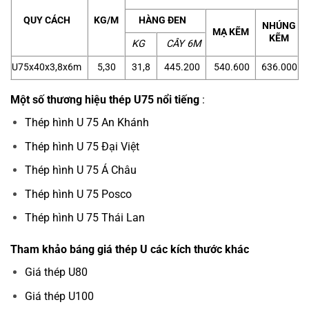
QUY CÁCH
KG/M
HÀNG ĐEN
NHÚNG
MẠ KẼM
KẼM
KG
CÂY 6M
U75x40x3,8x6m
5,30
31,8
445.200
540.600
636.000
Một số thương hiệu thép U75 nổi tiếng
:
Thép hình U 75 An Khánh
Thép hình U 75 Đại Việt
Thép hình U 75 Á Châu
Thép hình U 75 Posco
Thép hình U 75 Thái Lan
Tham khảo báng giá thép U các kích thước khác
Giá thép U80
Giá thép U100