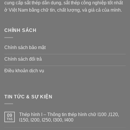
cung cấp sắt thép dân dụng, sắt thép công nghiệp tốt nhất
ở Việt Nam bằng chữ tín, chất lượng, và giá cả của mình.
CHÍNH SÁCH
Chính sách bảo mật
Chính sách đổi trả
Điều khoản dịch vụ
TIN TỨC & SỰ KIỆN
Thép hình I – Thông tin thép hình chữ I100 ,I120,
09
Th5
I150, I200, I250, I300, I400
Không
có