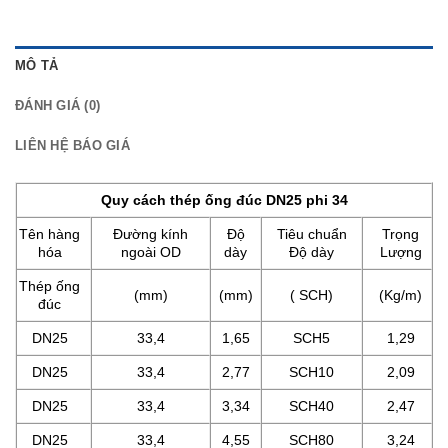
MÔ TẢ
ĐÁNH GIÁ (0)
LIÊN HỆ BÁO GIÁ
Quy cách thép ống đúc DN25 phi 34
Tên hàng
Đường kính
Độ
Tiêu chuẩn
Trọng
hóa
ngoài OD
dày
Độ dày
Lượng
Thép ống
(mm)
(mm)
( SCH)
(Kg/m)
đúc
DN25
33,4
1,65
SCH5
1,29
DN25
33,4
2,77
SCH10
2,09
DN25
33,4
3,34
SCH40
2,47
DN25
33,4
4,55
SCH80
3,24