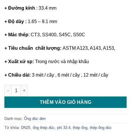
+ Đường kính
: 33.4 mm
+ Độ dày :
1.65 – 9.1 mm
+ Mác thép
: CT3, SS400, S45C, S50C
+ Tiêu chuẩn chất lượng:
ASTM A123, A143, A153,
+ Xuất xứ sp:
Trong nước và nhập khẩu
+ Chiều dài:
3 mét / cây , 6 mét / cây , 12 mét / cây
Thép ống đúc DN25 phi 33.4 số lượng
THÊM VÀO GIỎ HÀNG
Danh mục:
Ống đúc đen
Từ khóa:
DN25
,
ống thép đúc
,
phi 33.4
,
thép ống
,
thép ống đúc