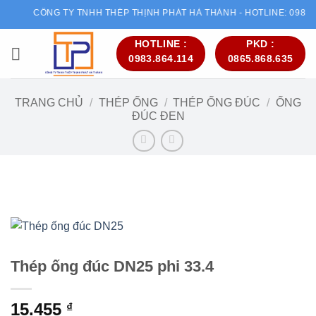
Bỏ
CÔNG TY TNHH THÉP THỊNH PHÁT HÀ THÀNH - HOTLINE: 0983864
qua
nội
HOTLINE :
PKD :
0983.864.114
0865.868.635
dung
TRANG CHỦ
/
THÉP ỐNG
/
THÉP ỐNG ĐÚC
/
ỐNG
ĐÚC ĐEN
Thép ống đúc DN25 phi 33.4
15.455
₫