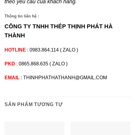
theo yêu cầu của khách hàng.
Thông tin liên hệ :
CÔNG TY TNHH THÉP THỊNH PHÁT HÀ
THÀNH
HOTLINE
:
0983.864.114
(
ZALO
)
PKD
:
0865.868.635
(
ZALO
)
EMAIL
: THINHPHATHATHANH@GMAIL.COM
SẢN PHẨM TƯƠNG TỰ