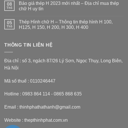
Báo giá thép H 2023 mới nhất – Địa chỉ mua thép
08
bình
luận
Th5
chữ H uy tín
ở
Thép
Không
hình
có
Thép Hình chữ H – Thông tin thép hình H 100,
I
05
bình
–
luận
Th5
H125, H 150, H 200, H 300, H 400
Thông
ở
tin
Báo
Không
thép
giá
có
hình
thép
bình
chữ
H
THÔNG TIN LIÊN HỆ
luận
I100
2023
ở
,I120,
mới
Thép
I150,
nhất
Hình
I200,
–
chữ
Địa chỉ : số 3, ngách 87/26 Lý Sơn, Ngọc Thụy, Long Biên,
I250,
Địa
H
I300,
chỉ
–
Hà Nội
I400
mua
Thông
thép
tin
chữ
thép
Mã số thuế : 0110246447
H
hình
uy
H
tín
100,
H125,
Hotline : 0983 864 114 - 0865 868 635
H
150,
H
Email : thinhphathathanh@gmail.com
200,
H
300,
H
Website :
thepthinhphat.com.vn
400