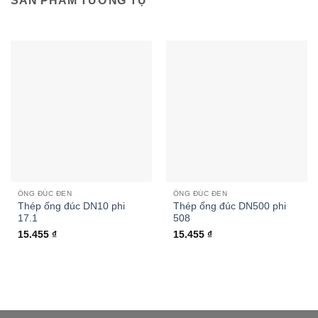
SẢN PHẨM TƯƠNG TỰ
ỐNG ĐÚC ĐEN
ỐNG ĐÚC ĐEN
Thép ống đúc DN10 phi
Thép ống đúc DN500 phi
17.1
508
15.455
₫
15.455
₫