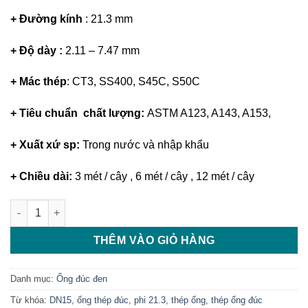
+ Đường kính
: 21.3 mm
+ Độ dày :
2.11 – 7.47 mm
+ Mác thép
: CT3, SS400, S45C, S50C
+ Tiêu chuẩn chất lượng:
ASTM A123, A143, A153,
+ Xuất xứ sp:
Trong nước và nhập khẩu
+ Chiều dài:
3 mét / cây , 6 mét / cây , 12 mét / cây
Thép ống đúc DN15 phi 21.3 số lượng
THÊM VÀO GIỎ HÀNG
Danh mục:
Ống đúc đen
Từ khóa:
DN15
,
ống thép đúc
,
phi 21.3
,
thép ống
,
thép ống đúc