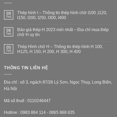
Thép hình I – Thông tin thép hình chữ I100 ,I120,
09
Th5
I150, I200, I250, I300, I400
Không
có
Báo giá thép H 2023 mới nhất – Địa chỉ mua thép
08
bình
luận
Th5
chữ H uy tín
ở
Thép
Không
hình
có
Thép Hình chữ H – Thông tin thép hình H 100,
I
05
bình
–
luận
Th5
H125, H 150, H 200, H 300, H 400
Thông
ở
tin
Báo
Không
thép
giá
có
hình
thép
bình
chữ
H
THÔNG TIN LIÊN HỆ
luận
I100
2023
ở
,I120,
mới
Thép
I150,
nhất
Hình
I200,
–
chữ
Địa chỉ : số 3, ngách 87/26 Lý Sơn, Ngọc Thụy, Long Biên,
I250,
Địa
H
I300,
chỉ
–
Hà Nội
I400
mua
Thông
thép
tin
chữ
thép
Mã số thuế : 0110246447
H
hình
uy
H
tín
100,
H125,
Hotline : 0983 864 114 - 0865 868 635
H