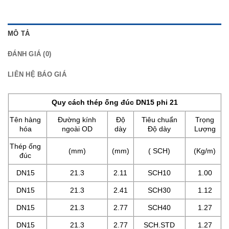
MÔ TẢ
ĐÁNH GIÁ (0)
LIÊN HỆ BÁO GIÁ
Quy cách thép ống đúc DN15 phi 21
Tên hàng
Đường kính
Độ
Tiêu chuẩn
Trọng
hóa
ngoài OD
dày
Độ dày
Lượng
Thép ống
(mm)
(mm)
( SCH)
(Kg/m)
đúc
DN15
21.3
2.11
SCH10
1.00
DN15
21.3
2.41
SCH30
1.12
DN15
21.3
2.77
SCH40
1.27
DN15
21.3
2.77
SCH.STD
1.27