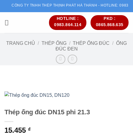
Bỏ
CÔNG TY TNHH THÉP THỊNH PHÁT HÀ THÀNH - HOTLINE: 09838641
qua
nội
HOTLINE :
PKD :
0983.864.114
0865.868.635
dung
TRANG CHỦ
/
THÉP ỐNG
/
THÉP ỐNG ĐÚC
/
ỐNG
ĐÚC ĐEN
Thép ống đúc DN15 phi 21.3
15.455
₫