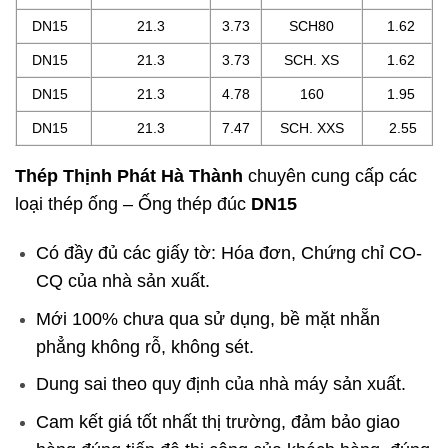
DN15
21.3
3.73
SCH80
1.62
DN15
21.3
3.73
SCH. XS
1.62
DN15
21.3
4.78
160
1.95
DN15
21.3
7.47
SCH. XXS
2.55
Thép Thịnh Phát Hà Thành
chuyên cung cấp các
loại thép ống – Ống thép đúc
DN15
Có đầy đủ các giấy tờ: Hóa đơn, Chứng chỉ CO-
CQ của nhà sản xuất.
Mới 100% chưa qua sử dụng, bề mặt nhẵn
phẳng không rỗ, không sét.
Dung sai theo quy định của nhà máy sản xuất.
Cam kết giá tốt nhất thị trường, đảm bảo giao