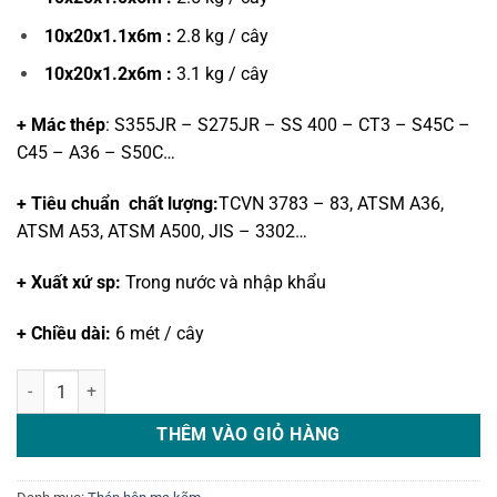
10x20x1.1x6m :
2.8 kg / cây
10x20x1.2x6m :
3.1 kg / cây
+ Mác thép
: S355JR – S275JR – SS 400 – CT3 – S45C –
C45 – A36 – S50C…
+ Tiêu chuẩn chất lượng:
TCVN 3783 – 83, ATSM A36,
ATSM A53, ATSM A500, JIS – 3302…
+ Xuất xứ sp:
Trong nước và nhập khẩu
+ Chiều dài:
6 mét / cây
Thép hộp mạ kẽm 10 x 20 số lượng
THÊM VÀO GIỎ HÀNG