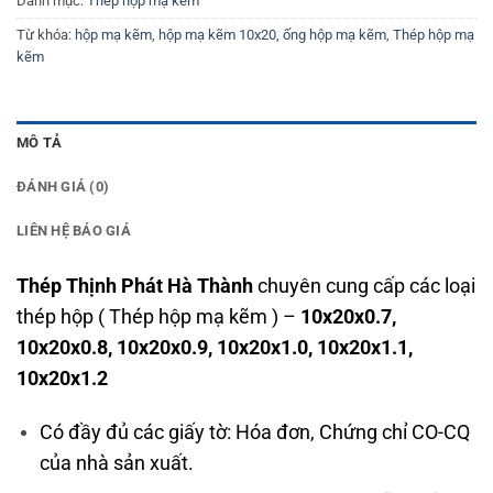
Danh mục:
Thép hộp mạ kẽm
Từ khóa:
hộp mạ kẽm
,
hộp mạ kẽm 10x20
,
ống hộp mạ kẽm
,
Thép hộp mạ
kẽm
MÔ TẢ
ĐÁNH GIÁ (0)
LIÊN HỆ BÁO GIÁ
Thép Thịnh Phát Hà Thành
chuyên cung cấp các loại
thép hộp ( Thép hộp mạ kẽm ) –
10x20x0.7,
10x20x0.8, 10x20x0.9, 10x20x1.0, 10x20x1.1,
10x20x1.2
Có đầy đủ các giấy tờ: Hóa đơn, Chứng chỉ CO-CQ
của nhà sản xuất.