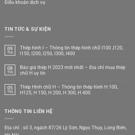
Điều khoản dịch vụ
TIN TỨC & SỰ KIỆN
Thép hình I – Thông tin thép hình chữ I100 ,I120,
09
Th5
I150, I200, I250, I300, I400
Không
có
Báo giá thép H 2023 mới nhất – Địa chỉ mua thép
08
bình
luận
Th5
chữ H uy tín
ở
Thép
Không
hình
có
Thép Hình chữ H – Thông tin thép hình H 100,
05
I
bình
–
luận
Th5
H125, H 150, H 200, H 300, H 400
Thông
ở
tin
Báo
Không
thép
giá
có
hình
thép
bình
THÔNG TIN LIÊN HỆ
chữ
H
luận
I100
2023
ở
,I120,
mới
Thép
I150,
nhất
Hình
I200,
–
chữ
Địa chỉ : số 3, ngách 87/26 Lý Sơn, Ngọc Thụy, Long Biên,
I250,
Địa
H
I300,
chỉ
–