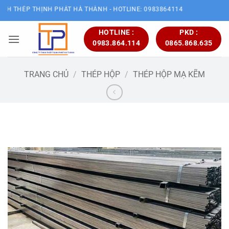
Bỏ
THÉP THỊNH PHÁT HÀ THÀNH - HOTLINE: 0983864114
qua
nội
HOTLINE :
PKD :
0983.864.114
0865.868.635
dung
TRANG CHỦ
/
THÉP HỘP
/
THÉP HỘP MẠ KẼM