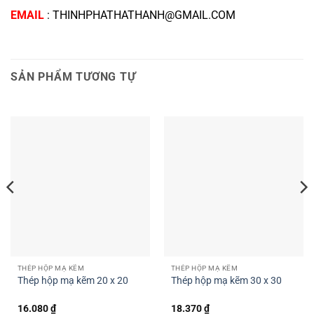
EMAIL
: THINHPHATHATHANH@GMAIL.COM
SẢN PHẨM TƯƠNG TỰ
THÉP HỘP MẠ KẼM
THÉP HỘP MẠ KẼM
Thép hộp mạ kẽm 20 x 20
Thép hộp mạ kẽm 30 x 30
16.080
₫
18.370
₫