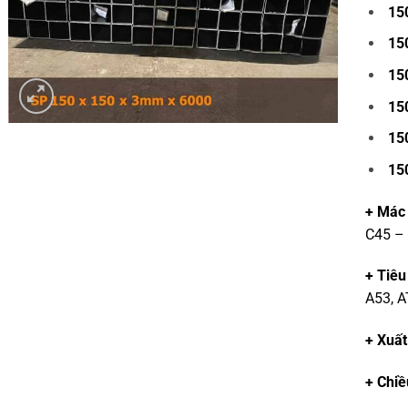
15
15
15
15
15
15
+ Mác
C45 –
+ Tiêu
A53, 
+ Xuất
+ Chiề