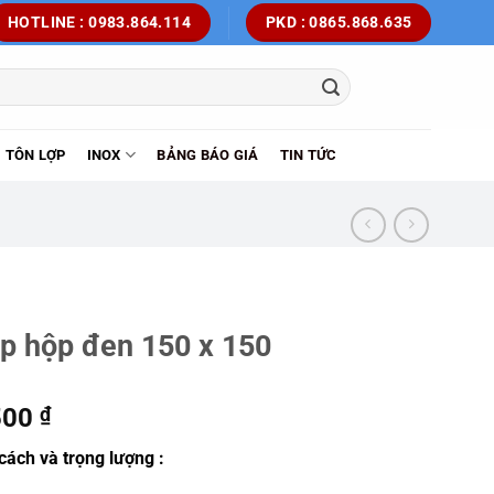
HOTLINE : 0983.864.114
PKD : 0865.868.635
TÔN LỢP
INOX
BẢNG BÁO GIÁ
TIN TỨC
p hộp đen 150 x 150
500
₫
cách và trọng lượng :