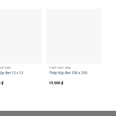
ỘP ĐEN
THÉP HỘP ĐEN
ộp đen 12 x 12
Thép hộp đen 250 x 250
0
₫
15.500
₫