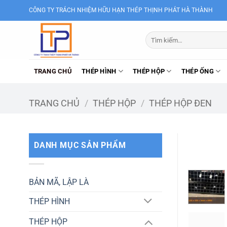
Bỏ
CÔNG TY TRÁCH NHIỆM HỮU HẠN THÉP THỊNH PHÁT HÀ THÀNH
qua
nội
Tìm
dung
kiếm:
TRANG CHỦ
THÉP HÌNH
THÉP HỘP
THÉP ỐNG
TRANG CHỦ
/
THÉP HỘP
/
THÉP HỘP ĐEN
DANH MỤC SẢN PHẨM
BẢN MÃ, LẬP LÀ
THÉP HÌNH
THÉP HỘP