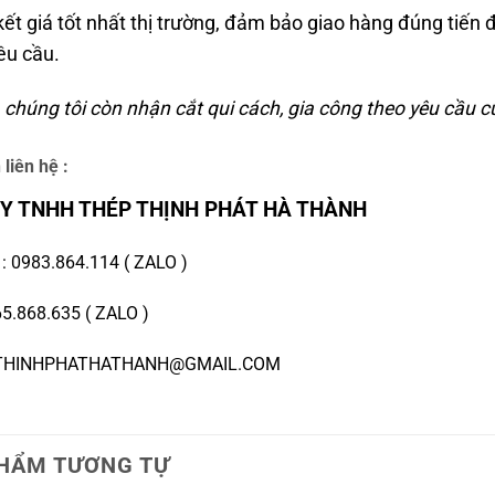
ết giá tốt nhất thị trường, đảm bảo giao hàng đúng tiến
êu cầu.
 chúng tôi còn nhận cắt qui cách, gia công theo yêu cầu 
 liên hệ :
Y TNHH THÉP THỊNH PHÁT HÀ THÀNH
E
:
0983.864.114
(
ZALO
)
5.868.635
(
ZALO
)
 THINHPHATHATHANH@GMAIL.COM
HẨM TƯƠNG TỰ