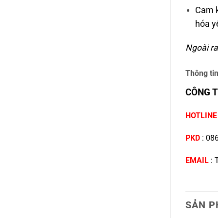
Cam k
hóa y
Ngoài ra
Thông tin
CÔNG T
HOTLIN
PKD
:
086
EMAIL
:
SẢN P