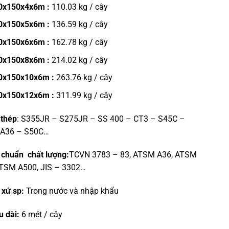
0x150x4x6m :
110.03 kg / cây
0x150x5x6m :
136.59 kg / cây
0x150x6x6m :
162.78 kg / cây
0x150x8x6m :
214.02 kg / cây
0x150x10x6m :
263.76 kg / cây
0x150x12x6m :
311.99 kg / cây
 thép
: S355JR – S275JR – SS 400 – CT3 – S45C –
 A36 – S50C…
 chuẩn chất lượng:
TCVN 3783 – 83, ATSM A36, ATSM
ATSM A500, JIS – 3302…
 xứ sp:
Trong nước và nhập khẩu
u dài:
6 mét / cây