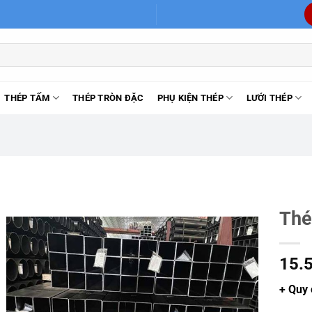
THÉP TẤM
THÉP TRÒN ĐẶC
PHỤ KIỆN THÉP
LƯỚI THÉP
Thé
15.
+ Quy 