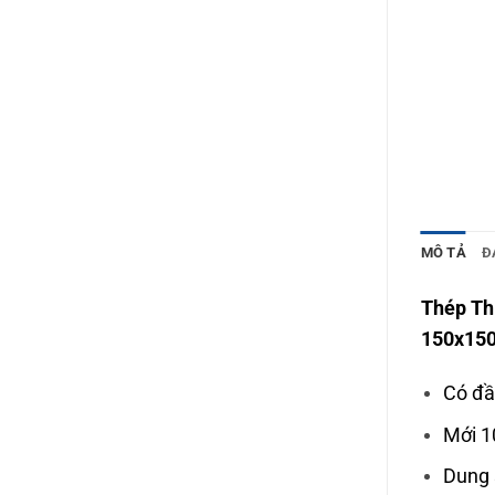
MÔ TẢ
Đ
Thép Th
150x150
Có đầ
Mới 1
Dung 