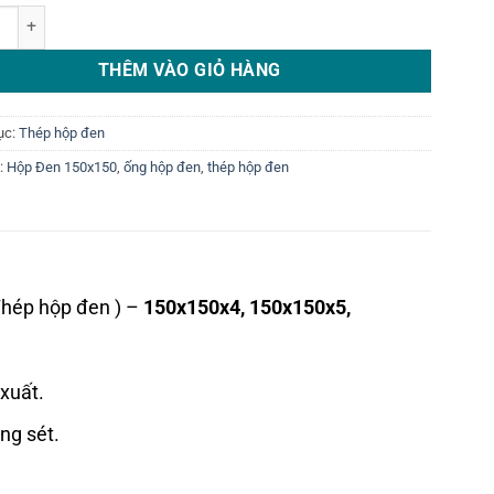
p đen 150 x 150 số lượng
THÊM VÀO GIỎ HÀNG
ục:
Thép hộp đen
:
Hộp Đen 150x150
,
ống hộp đen
,
thép hộp đen
Thép hộp đen ) –
150x150x4, 150x150x5,
xuất.
ng sét.