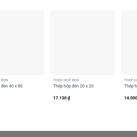
 ĐEN
THÉP HỘP ĐEN
THÉP H
 đen 40 x 80
Thép hộp đen 20 x 20
Thép h
17.130
₫
14.00