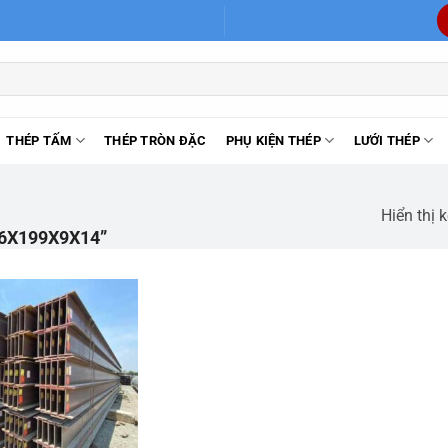
THÉP TẤM
THÉP TRÒN ĐẶC
PHỤ KIỆN THÉP
LƯỚI THÉP
Hiển thị 
6X199X9X14”