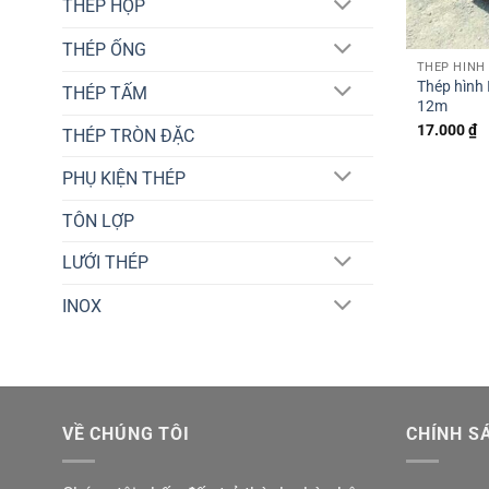
THÉP HỘP
THÉP ỐNG
THÉP HÌNH 
Thép hình I
THÉP TẤM
12m
17.000
₫
THÉP TRÒN ĐẶC
PHỤ KIỆN THÉP
TÔN LỢP
LƯỚI THÉP
INOX
VỀ CHÚNG TÔI
CHÍNH S