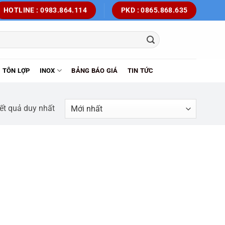
HOTLINE : 0983.864.114
PKD : 0865.868.635
TÔN LỢP
INOX
BẢNG BÁO GIÁ
TIN TỨC
kết quả duy nhất