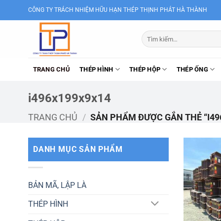
Bỏ
CÔNG TY TRÁCH NHIỆM HỮU HẠN THÉP THỊNH PHÁT HÀ THÀNH
qua
nội
Tìm
dung
kiếm:
TRANG CHỦ
THÉP HÌNH
THÉP HỘP
THÉP ỐNG
i496x199x9x14
TRANG CHỦ
/
SẢN PHẨM ĐƯỢC GẮN THẺ “I49
DANH MỤC SẢN PHẨM
BẢN MÃ, LẬP LÀ
THÉP HÌNH