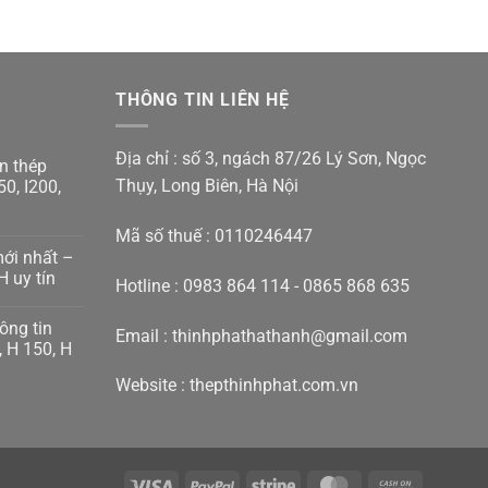
THÔNG TIN LIÊN HỆ
Địa chỉ : số 3, ngách 87/26 Lý Sơn, Ngọc
n thép
Thụy, Long Biên, Hà Nội
50, I200,
Mã số thuế : 0110246447
mới nhất –
H uy tín
Hotline : 0983 864 114 - 0865 868 635
ông tin
Email : thinhphathathanh@gmail.com
, H 150, H
Website :
thepthinhphat.com.vn
Visa
PayPal
Stripe
MasterCard
Cash