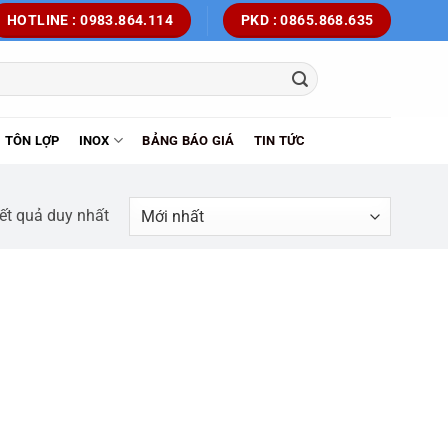
HOTLINE : 0983.864.114
PKD : 0865.868.635
TÔN LỢP
INOX
BẢNG BÁO GIÁ
TIN TỨC
kết quả duy nhất