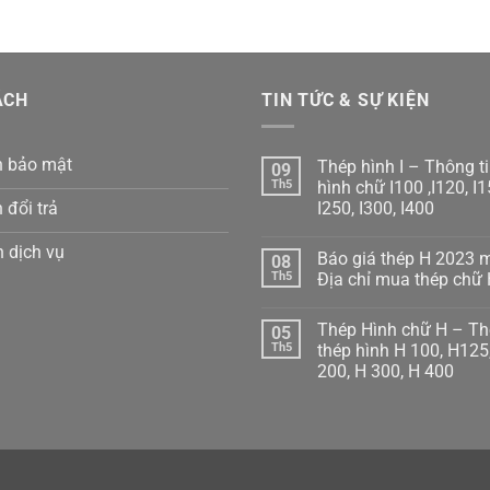
ÁCH
TIN TỨC & SỰ KIỆN
h bảo mật
Thép hình I – Thông ti
09
Th5
hình chữ I100 ,I120, I1
 đổi trả
I250, I300, I400
Không
có
 dịch vụ
Báo giá thép H 2023 
08
bình
luận
Th5
Địa chỉ mua thép chữ 
ở
Thép
Không
hình
có
Thép Hình chữ H – Th
05
I
bình
–
luận
Th5
thép hình H 100, H125
Thông
ở
200, H 300, H 400
tin
Báo
thép
giá
Không
hình
thép
có
chữ
H
bình
I100
2023
luận
,I120,
mới
ở
I150,
nhất
Thép
I200,
–
Hình
I250,
Địa