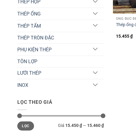
THÉP HỘP
THÉP ỐNG
ỐNG ĐÚC Đ
Thép ống 
THÉP TẤM
15.455
₫
THÉP TRÒN ĐẶC
PHỤ KIỆN THÉP
TÔN LỢP
LƯỚI THÉP
INOX
LỌC THEO GIÁ
Giá
Giá
Giá
15.450 ₫
—
15.460 ₫
LỌC
thấp
cao
nhất
nhất