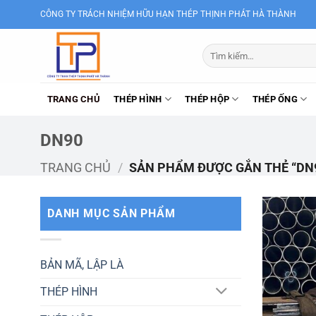
Bỏ
CÔNG TY TRÁCH NHIỆM HỮU HẠN THÉP THỊNH PHÁT HÀ THÀNH
qua
nội
Tìm
dung
kiếm:
TRANG CHỦ
THÉP HÌNH
THÉP HỘP
THÉP ỐNG
DN90
TRANG CHỦ
/
SẢN PHẨM ĐƯỢC GẮN THẺ “DN
DANH MỤC SẢN PHẨM
BẢN MÃ, LẬP LÀ
THÉP HÌNH