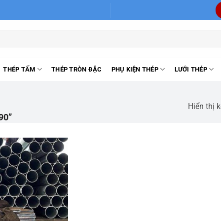
THÉP TẤM
THÉP TRÒN ĐẶC
PHỤ KIỆN THÉP
LƯỚI THÉP
Hiển thị 
90”