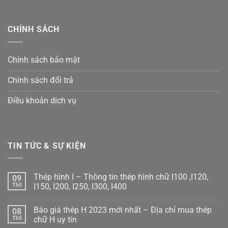
CHÍNH SÁCH
Chính sách bảo mật
Chính sách đổi trả
Điều khoản dịch vụ
TIN TỨC & SỰ KIỆN
Thép hình I – Thông tin thép hình chữ I100 ,I120,
09
Th5
I150, I200, I250, I300, I400
Không
có
Báo giá thép H 2023 mới nhất – Địa chỉ mua thép
08
bình
luận
Th5
chữ H uy tín
ở