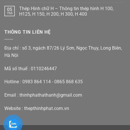
Thép
Không
hình
có
Thép Hình chữ H – Thông tin thép hình H 100,
05
I
bình
–
luận
Th5
H125, H 150, H 200, H 300, H 400
Thông
ở
tin
Báo
Không
thép
giá
có
hình
thép
bình
THÔNG TIN LIÊN HỆ
chữ
H
luận
I100
2023
ở
,I120,
mới
Thép
I150,
nhất
Hình
I200,
–
chữ
Địa chỉ : số 3, ngách 87/26 Lý Sơn, Ngọc Thụy, Long Biên,
I250,
Địa
H
I300,
chỉ
–
Hà Nội
I400
mua
Thông
thép
tin
chữ
thép
Mã số thuế : 0110246447
H
hình
uy
H
tín
100,
H125,
Hotline : 0983 864 114 - 0865 868 635
H
150,
H
Email : thinhphathathanh@gmail.com
200,
H
300,
H
Website :
thepthinhphat.com.vn
400